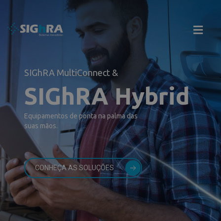
modal-check
SIGhRA MultiConnect &
SIGhRA Hybrid
Equipamentos de ponta na palma das
suas mãos.
CONHEÇA AS SOLUÇÕES